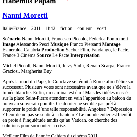
Habemus Papam
Nanni Moretti
Italie/France – 2011 – 1h42 – fiction – couleur – vostf
Scénario
Nanni Moretti, Francesco Piccolo, Federica Pontremoli
Image
Alessandro Pesci
Musique
Franco Piersanti
Montage
Esmeralda Calabria
Production
Sacher Film, Fandango, le Pacte,
France 3 Cinéma
Source
Le Pacte
Interprétation
Michel Piccoli, Nanni Moretti, Jerzy Stuhr, Renato Scarpa, Franco
Graziosi, Margherita Buy
Après la mort du Pape, le Conclave se réunit à Rome afin d’élire son
successeur. Plusieurs votes sont nécessaires avant que ne s’élève la
fumée blanche. Enfin, un cardinal est élu ! Mais les fidèles massés
sur la place Saint-Pierre attendent en vain l’apparition au balcon du
nouveau souverain pontife. Ce dernier ne semble pas prêt à
supporter le poids d’une telle responsabilité. Angoisse ? Dépression
? Peur de ne pas se sentir à la hauteur ? Le monde entier est bientôt
en proie à l’inquiétude tandis qu’au Vatican, on cherche des
solutions pour surmonter la crise.
Meilleur Film de l’année Cahiers du cinéma 2011