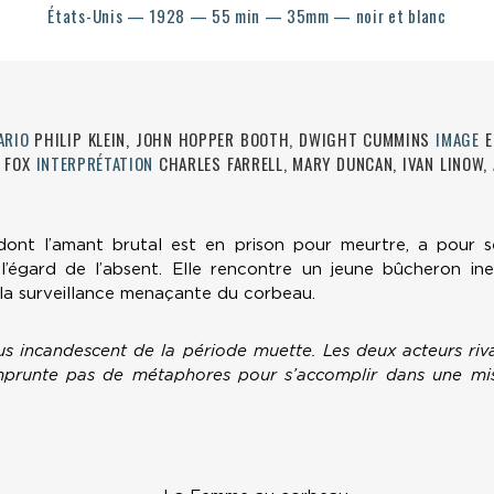
États-Unis — 1928 — 55 min — 35mm — noir et blanc
ARIO
PHILIP KLEIN, JOHN HOPPER BOOTH, DWIGHT CUMMINS
IMAGE
E
FOX
INTERPRÉTATION
CHARLES FARRELL, MARY DUNCAN, IVAN LINOW,
 dont l’amant brutal est en prison pour meurtre, a pour
gard de l’absent. Elle rencontre un jeune bûcheron inexp
s la surveillance menaçante du corbeau.
us incandescent de la période muette. Les deux acteurs riv
’emprunte pas de métaphores pour s’accomplir dans une m