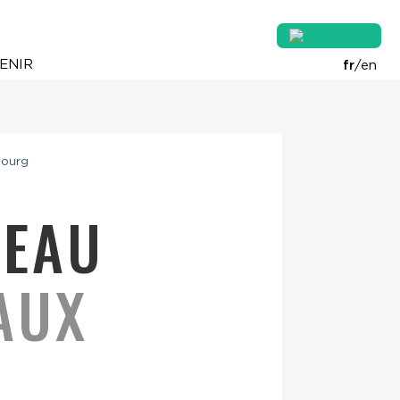
ENIR
fr
/
en
bourg
BEAU