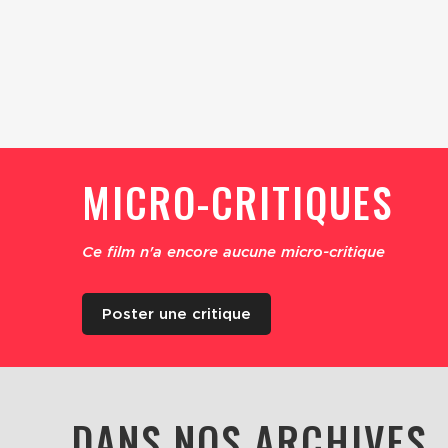
MICRO-CRITIQUES
Ce film n'a encore aucune micro-critique
Poster une critique
DANS NOS ARCHIVES..