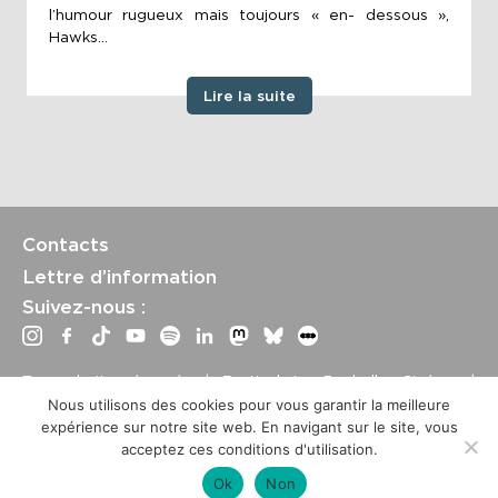
l’humour rugueux mais toujours « en- dessous »,
Hawks...
Lire la suite
Contacts
Lettre d’information
Suivez-nous :
Tous droits réservés | Festival La Rochelle Cinéma |
International Film Festival –
Mentions légales
–
Conditions
Nous utilisons des cookies pour vous garantir la meilleure
générales de vente
expérience sur notre site web. En navigant sur le site, vous
Crédits site : Marine Breton, design ;
Etienne Delcambre
,
acceptez ces conditions d'utilisation.
développement et mise à jour
Ok
Non