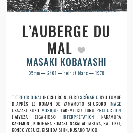
Archives
>
1989
>
Hommages
>
Masaki Kobayashi
L’AUBERGE DU
MAL
MASAKI KOBAYASHI
35mm — 2h01 — noir et blanc — 1970
TITRE ORIGINAL
INOCHI BO NI FURO
SCÉNARIO
RYU TOMOE
D,’APRÈS LE ROMAN DE YAMAMOTO SHUGORO
IMAGE
OKAZAKI KOZO
MUSIQUE
TAKEMITSU TORU
PRODUCTION
HAIYUZA EIGA-HOSO
INTERPRÉTATION
NAKAMURA
KANEMONI, KURIHARA KOMAKI, NAKADAI TASUYA, SATO KEI,
KONDO YOSUKE, KISHIDA SHIN, KUSANO TAIGO