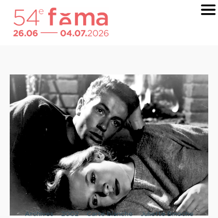
Archives
>
2002
>
Carte blanche
>
Juliette Binoche