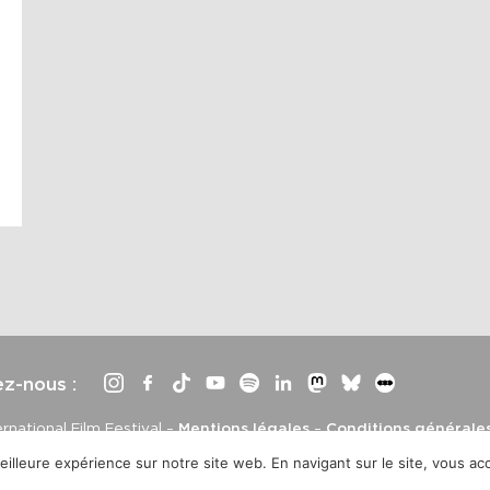
ez-nous :
rnational Film Festival –
Mentions légales
–
Conditions générale
e
, développement et mise à jour
illeure expérience sur notre site web. En navigant sur le site, vous acc