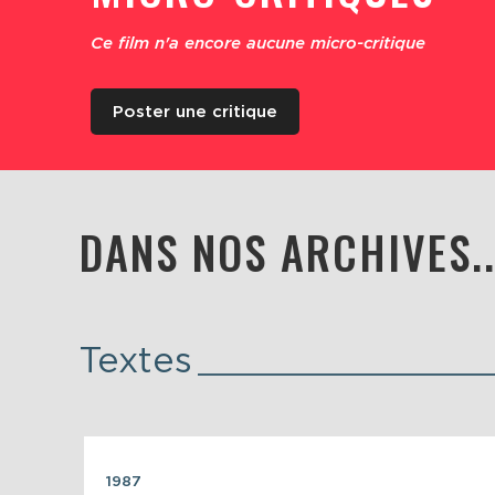
Ce film n'a encore aucune micro-critique
Poster une critique
DANS NOS ARCHIVES..
Textes
1987