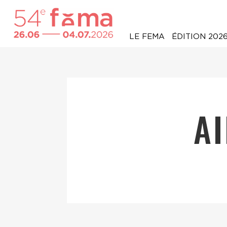
LE FEMA
ÉDITION 202
A