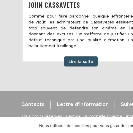
JOHN CASSAVETES
Comme pour faire pardonner quelque effronterie
de goût, les admirateurs de Cassavetes essaient
trop souvent de défendre son cinéma en lui
donnant des excuses. On s'efforce de justifier un
défaut technique par une qualité d'émotion, un
balbutiement à rallonge...
Lire la suite
Contacts
Lettre d’information
Suiv
Tous droits réservés | Festival La Rochelle Cinéma | Inte
Crédits site : Marine Breton, design ;
Etienne Delcambr
Nous utilisons des cookies pour vous garantir la me