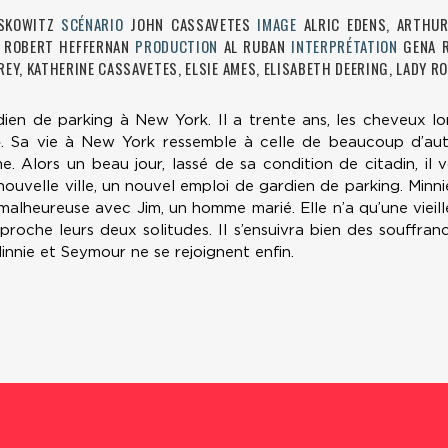
OSKOWITZ
SCÉNARIO
JOHN CASSAVETES
IMAGE
ALRIC EDENS, ARTHUR
E
ROBERT HEFFERNAN
PRODUCTION
AL RUBAN
INTERPRÉTATION
GENA 
REY, KATHERINE CASSAVETES, ELSIE AMES, ELISABETH DEERING, LADY R
en de parking à New York. Il a trente ans, les cheveux l
. Sa vie à New York ressemble à celle de beaucoup d’autre
 Alors un beau jour, lassé de sa condition de citadin, il 
ouvelle ville, un nouvel emploi de gardien de parking. Minn
n malheureuse avec Jim, un homme marié. Elle n’a qu’une vieille
pproche leurs deux solitudes. Il s’ensuivra bien des souffran
innie et Seymour ne se rejoignent enfin.