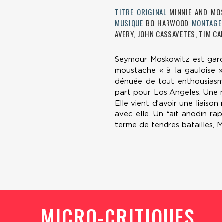
TITRE ORIGINAL
MINNIE AND M
MUSIQUE
BO HARWOOD
MONTAG
AVERY, JOHN CASSAVETES, TIM CA
Seymour Moskowitz est gardi
moustache « à la gauloise »
dénuée de tout enthousiasme.
part pour Los Angeles. Une n
Elle vient d’avoir une liaiso
avec elle. Un fait anodin ra
terme de tendres batailles, M
MICRO-CRITIQUES