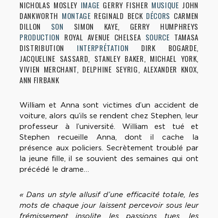
NICHOLAS MOSLEY
IMAGE
GERRY FISHER
MUSIQUE
JOHN
DANKWORTH
MONTAGE
REGINALD BECK
DÉCORS
CARMEN
DILLON
SON
SIMON KAYE, GERRY HUMPHREYS
PRODUCTION
ROYAL AVENUE CHELSEA
SOURCE
TAMASA
DISTRIBUTION
INTERPRÉTATION
DIRK BOGARDE,
JACQUELINE SASSARD, STANLEY BAKER, MICHAEL YORK,
VIVIEN MERCHANT, DELPHINE SEYRIG, ALEXANDER KNOX,
ANN FIRBANK
William et Anna sont victimes d’un accident de
voiture, alors qu’ils se rendent chez Stephen, leur
professeur à l’université. William est tué et
Stephen recueille Anna, dont il cache la
présence aux policiers. Secrètement troublé par
la jeune fille, il se souvient des semaines qui ont
précédé le drame…
« Dans un style allusif d’une efficacité totale, les
mots de chaque jour laissent percevoir sous leur
frémissement insolite les passions tues, les