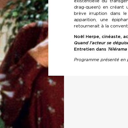
existentielle du transge
drag-queen) en créant 
brève irruption dans l
apparition, une épiphanie
retournerait à la conventi
Noël Herpe, cinéaste, a
Quand l’acteur se dégui
Entretien dans
Télérama 
Programme présenté en pa