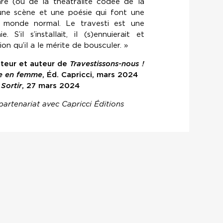
nre (ou de la théâtralité codée de la
une scène et une poésie qui font une
e monde normal. Le travesti est une
. S’il s’installait, il (s)ennuierait et
on qu’il a le mérite de bousculer. »
cteur et auteur de
Travestissons-nous !
se en femme
, Éd. Capricci, mars 2024
Sortir
, 27 mars 2024
rtenariat avec Capricci Éditions