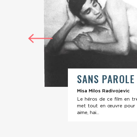
SANS PAROL
Misa Milos Radivojevic
arçon
Le héros de ce film en t
d si
met tout en œuvre pour se
aime, hai...