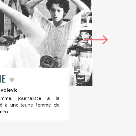
NE
LE
MO
ivojevic
F
mme, journaliste à la
arié à une jeune femme de
èn...
Misa
Insp
film
...