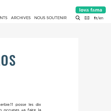
NTS
ARCHIVES
NOUS SOUTENIR
fr
/
en
LOS
rbie.11 posse les dix
p occupes «a faire la