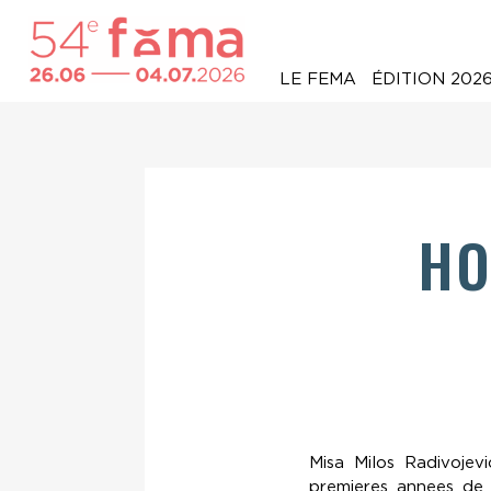
LE FEMA
ÉDITION 202
H
Misa Milos Radivojev
premieres annees de 