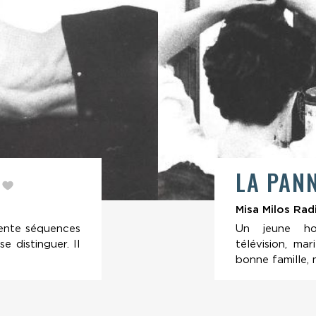
E
LA PAN
Misa Milos Rad
rente séquences
Un jeune ho
 distinguer. II
télévision, m
bonne famille, m