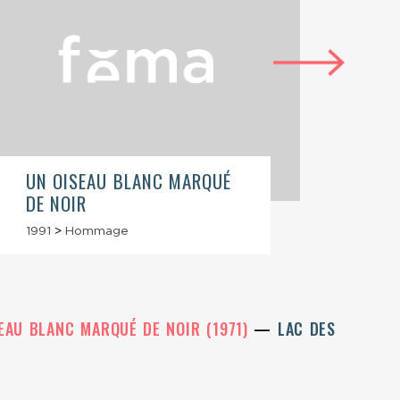
UN OISEAU BLANC MARQUÉ
LAC 
DE NOIR
ZONE
1991
>
Hommage
1991
>
EAU BLANC MARQUÉ DE NOIR (1971)
LAC DES