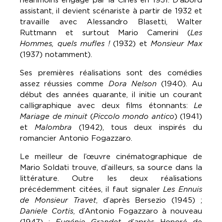
assistant, il devient scénariste à partir de 1932 et
travaille avec Alessandro Blasetti, Walter
Ruttmann et surtout Mario Camerini (
Les
Hommes, quels mufles !
(1932) et
Monsieur Max
(1937) notamment).
Ses premières réalisations sont des comédies
assez réussies comme
Dora Nelson
(1940). Au
début des années quarante, il initie un courant
calligraphique avec deux films étonnants:
Le
Mariage de minuit
(
Piccolo mondo antico
) (1941)
et
Malombra
(1942), tous deux inspirés du
romancier Antonio Fogazzaro.
Le meilleur de l’œuvre cinématographique de
Mario Soldati trouve, d’ailleurs, sa source dans la
littérature. Outre les deux réalisations
précédemment citées, il faut signaler
Les Ennuis
de Monsieur Travet
, d’après Bersezio (1945) ;
Daniele Cortis
, d’Antonio Fogazzaro à nouveau
(1947) ;
Eugénie Grandet
, d’après Honoré de