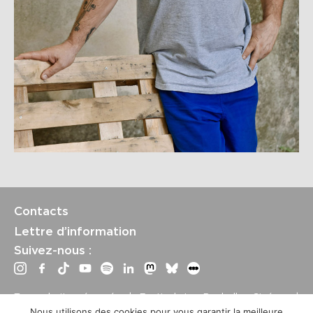
Contacts
Lettre d’information
Suivez-nous :
Tous droits réservés | Festival La Rochelle Cinéma |
International Film Festival –
Mentions légales
–
Conditions
Nous utilisons des cookies pour vous garantir la meilleure