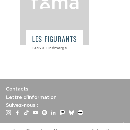
LES FIGURANTS
1976
>
Cinémarge
Contacts
Lettre d’information
Suivez-nous :
Tous droits réservés | Festival La Rochelle Cinéma |
International Film Festival –
Mentions légales
–
Conditions