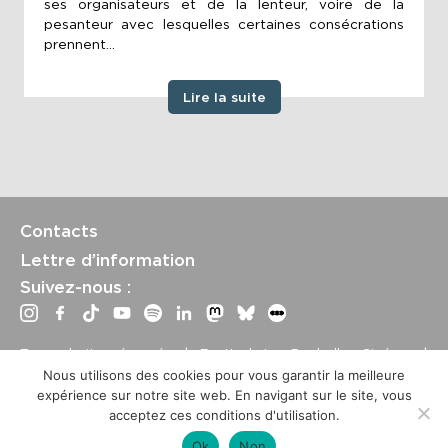
ses organisateurs et de la lenteur, voire de la
pesanteur avec lesquelles certaines consécrations
prennent...
Lire la suite
Contacts
Lettre d’information
Suivez-nous :
Tous droits réservés | Festival La Rochelle Cinéma |
International Film Festival –
Mentions légales
–
Conditions
Nous utilisons des cookies pour vous garantir la meilleure
générales de vente
expérience sur notre site web. En navigant sur le site, vous
Crédits site : Marine Breton, design ;
Etienne Delcambre
,
acceptez ces conditions d'utilisation.
développement et mise à jour
Ok
Non