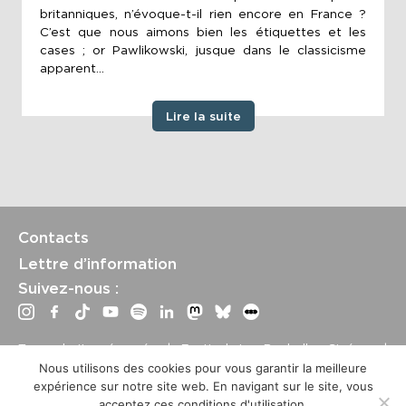
britanniques, n’évoque-t-il rien encore en France ?
C’est que nous aimons bien les étiquettes et les
cases ; or Pawlikowski, jusque dans le classicisme
apparent...
Lire la suite
Contacts
Lettre d’information
Suivez-nous :
Tous droits réservés | Festival La Rochelle Cinéma |
International Film Festival –
Mentions légales
–
Conditions
Nous utilisons des cookies pour vous garantir la meilleure
générales de vente
expérience sur notre site web. En navigant sur le site, vous
Crédits site : Marine Breton, design ;
Etienne Delcambre
,
acceptez ces conditions d'utilisation.