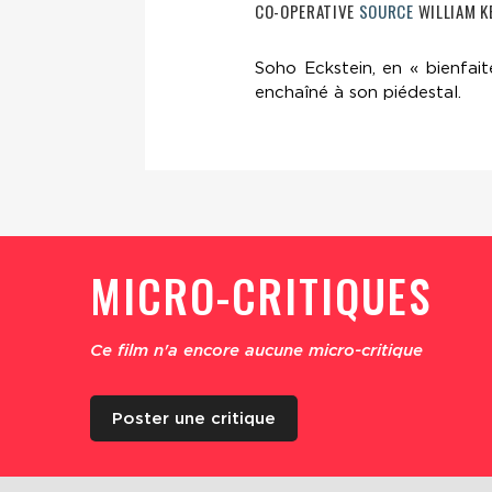
CO-OPERATIVE
SOURCE
WILLIAM K
Soho Eckstein, en « bienfait
enchaîné à son piédestal.
MICRO-CRITIQUES
Ce film n'a encore aucune micro-critique
Poster une critique