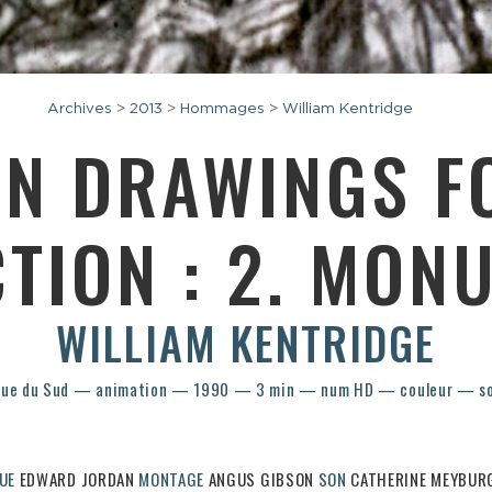
Archives
>
2013
>
Hommages
>
William Kentridge
EN DRAWINGS F
TION : 2. MO
WILLIAM KENTRIDGE
que du Sud — animation — 1990 — 3 min — num HD — couleur — s
UE
EDWARD JORDAN
MONTAGE
ANGUS GIBSON
SON
CATHERINE MEYBU