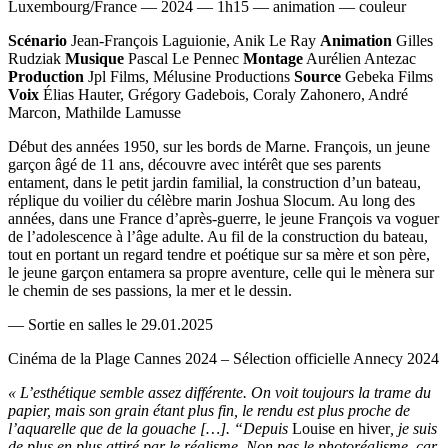
Luxembourg/France — 2024 — 1h15 — animation — couleur
Scénario
Jean-François Laguionie, Anik Le Ray
Animation
Gilles
Rudziak
Musique
Pascal Le Pennec
Montage
Aurélien Antezac
Production
Jpl Films, Mélusine Productions
Source
Gebeka Films
Voix
Élias Hauter, Grégory Gadebois, Coraly Zahonero, André
Marcon, Mathilde Lamusse
Début des années 1950, sur les bords de Marne. François, un jeune
garçon âgé de 11 ans, découvre avec intérêt que ses parents
entament, dans le petit jardin familial, la construction d’un bateau,
réplique du voilier du célèbre marin Joshua Slocum. Au long des
années, dans une France d’après-guerre, le jeune François va voguer
de l’adolescence à l’âge adulte. Au fil de la construction du bateau,
tout en portant un regard tendre et poétique sur sa mère et son père,
le jeune garçon entamera sa propre aventure, celle qui le mènera sur
le chemin de ses passions, la mer et le dessin.
— Sortie en salles le 29.01.2025
Cinéma de la Plage Cannes 2024 – Sélection officielle Annecy 2024
« L’esthétique semble assez différente. On voit toujours la trame du
papier, mais son grain étant plus fin, le rendu est plus proche de
l’aquarelle que de la gouache […]. “Depuis
Louise en hiver
, je suis
de plus en plus attiré par le réalisme. Non pas le photoréalisme, car