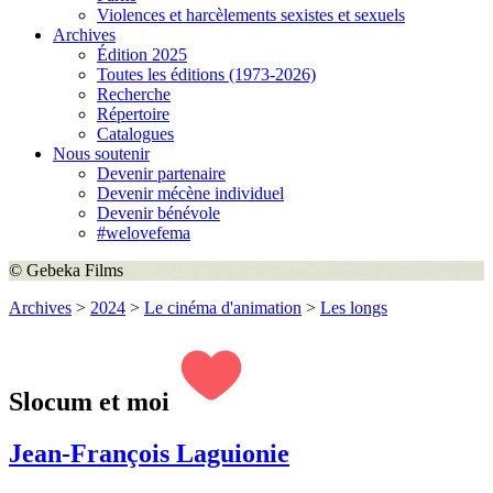
Violences et harcèlements sexistes et sexuels
Archives
Édition 2025
Toutes les éditions (1973-2026)
Recherche
Répertoire
Catalogues
Nous soutenir
Devenir partenaire
Devenir mécène individuel
Devenir bénévole
#welovefema
© Gebeka Films
Archives
>
2024
>
Le cinéma d'animation
>
Les longs
Slocum et moi
Jean-François Laguionie