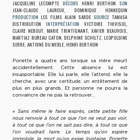
JACQUELINE LECOMPTE
DÉCORS
HENRI BERTHON
SON
JEAN-CLAUDE LAUREUX, DOMINIQUE HENNEQUIN
PRODUCTION
LES FILMS ALAIN SARDE
SOURCE
TAMASA
DISTRIBUTION
INTERPRÉTATION
VICTOIRE THIVISOL,
CLAIRE NEBOUT, MARIE TRINTIGNANT, XAVIER BEAUVOIS,
MARTIAZ BUREAU CATON, DELPHINE SCHILTZ, LEOPOLDINE
SERRE, ANTOINE DU MERLE, HENRI BERTHON
Ponette a quatre ans lorsque sa mère meurt
accidentellement. Cette absence lui est
insupportable. Elle lui parle, elle l’attend, elle la
cherche, avec une certitude, un entêtement de
plus en plus grands. Et personne ne pourra la
convaincre de ne pas la retrouver…
« Sans même le faire exprès, cette petite fille
nous renvoie à tout ce que l’on ne veut pas voir,
à tout ce que l’on ne sait pas dire, à tout ce que
l’on voudrait taire. Le temps qu’on espère
immobile, la mort qu’on exige lointaine. Ponette