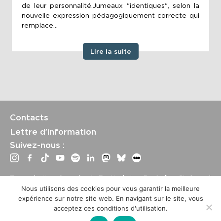
de leur personnalité.Jumeaux "identiques", selon la
nouvelle expression pédagogiquement correcte qui
remplace...
Lire la suite
Contacts
Lettre d’information
Suivez-nous :
Tous droits réservés | Festival La Rochelle Cinéma |
International Film Festival –
Mentions légales
–
Conditions
Nous utilisons des cookies pour vous garantir la meilleure
générales de vente
expérience sur notre site web. En navigant sur le site, vous
Crédits site : Marine Breton, design ;
Etienne Delcambre
,
acceptez ces conditions d'utilisation.
développement et mise à jour