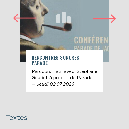
RENCONTRES SONORES -
L'I
PARADE
L'I
 de
Parcours Tati avec Stéphane
Ban
dans
Goudet à propos de Parade
les
tive
— Jeudi 02.07.2026
Bac
Textes