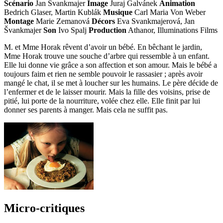
Scénario
Jan Švankmajer
Image
Juraj Galvánek
Animation
Bedrich Glaser, Martin Kublák
Musique
Carl Maria Von Weber
Montage
Marie Zemanová
Décors
Eva Svankmajerová, Jan
Švankmajer
Son
Ivo Spalj
Production
Athanor, Illuminations Films
M. et Mme Horak rêvent d’avoir un bébé. En bêchant le jardin,
Mme Horak trouve une souche d’arbre qui ressemble à un enfant.
Elle lui donne vie grâce a son affection et son amour. Mais le bébé a
toujours faim et rien ne semble pouvoir le rassasier ; après avoir
mangé le chat, il se met à loucher sur les humains. Le père décide de
l’enfermer et de le laisser mourir. Mais la fille des voisins, prise de
pitié, lui porte de la nourriture, volée chez elle. Elle finit par lui
donner ses parents à manger. Mais cela ne suffit pas.
Micro-critiques