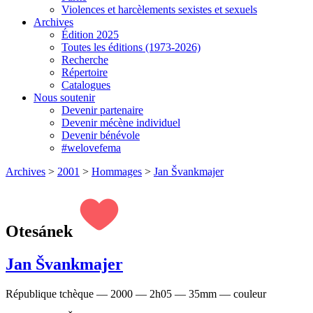
Violences et harcèlements sexistes et sexuels
Archives
Édition 2025
Toutes les éditions (1973-2026)
Recherche
Répertoire
Catalogues
Nous soutenir
Devenir partenaire
Devenir mécène individuel
Devenir bénévole
#welovefema
Archives
>
2001
>
Hommages
>
Jan Švankmajer
Otesánek
Jan Švankmajer
République tchèque — 2000 — 2h05 — 35mm — couleur