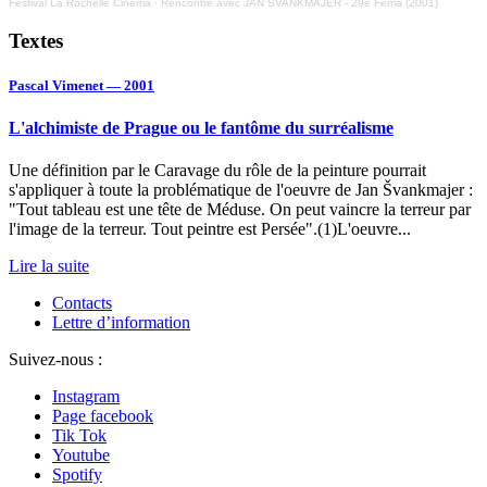
Festival La Rochelle Cinéma
·
Rencontre avec JAN SVANKMAJER - 29e Fema (2001)
Textes
Pascal Vimenet — 2001
L'alchimiste de Prague ou le fantôme du surréalisme
Une définition par le Caravage du rôle de la peinture pourrait
s'appliquer à toute la problématique de l'oeuvre de Jan Švankmajer :
"Tout tableau est une tête de Méduse. On peut vaincre la terreur par
l'image de la terreur. Tout peintre est Persée".(1)L'oeuvre...
Lire la suite
Contacts
Lettre d’information
Suivez-nous :
Instagram
Page facebook
Tik Tok
Youtube
Spotify