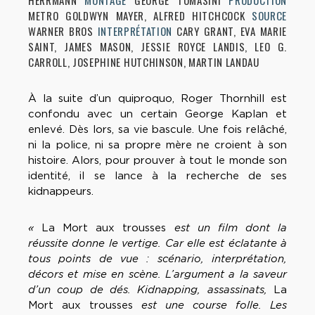
HERRMANN
MONTAGE
GEORGE TOMASINI
PRODUCTION
METRO GOLDWYN MAYER, ALFRED HITCHCOCK
SOURCE
WARNER BROS
INTERPRÉTATION
CARY GRANT, EVA MARIE
SAINT, JAMES MASON, JESSIE ROYCE LANDIS, LEO G.
CARROLL, JOSEPHINE HUTCHINSON, MARTIN LANDAU
À la suite d’un quiproquo, Roger Thornhill est
confondu avec un certain George Kaplan et
enlevé. Dès lors, sa vie bascule. Une fois relâché,
ni la police, ni sa propre mère ne croient à son
histoire. Alors, pour prouver à tout le monde son
identité, il se lance à la recherche de ses
kidnappeurs.
«
La Mort aux trousses
est un film dont la
réussite donne le vertige. Car elle est éclatante à
tous points de vue : scénario, interprétation,
décors et mise en scène. L’argument a la saveur
d’un coup de dés. Kidnapping, assassinats,
La
Mort aux trousses
est une course folle. Les