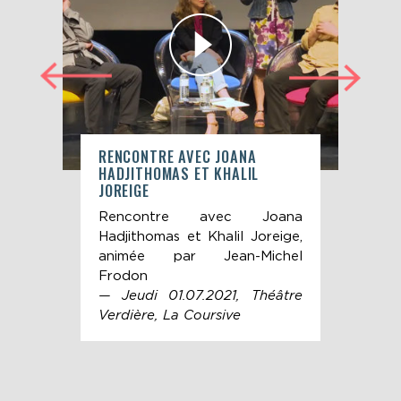
RY
RENCONTRE AVEC JOANA
EXT
HADJITHOMAS ET KHALIL
HAD
JOREIGE
JOR
n de
Rencontre avec Joana
Ext
e du
Hadjithomas et Khalil Joreige,
Joa
e au
animée par Jean-Michel
Jor
s et
Frodon
Mic
urs,
— Jeudi 01.07.2021, Théâtre
ens
rki,
Verdière, La Coursive
— J
ian,
Ver
e du
Pras,
ema
ande