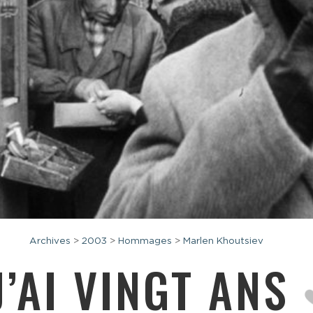
Archives
>
2003
>
Hommages
>
Marlen Khoutsiev
J’AI VINGT ANS