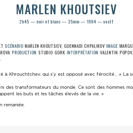
MARLEN KHOUTSIEV
2h45 — noir et blanc — 35mm — 1964 — vostf
ET
SCÉNARIO
MARLEN KHOUTSIEV, GUENNADI CHPALIKOV
IMAGE
MARGUE
AROVA
PRODUCTION
STUDIO GORK
INTERPRÉTATION
VALENTIN POPOV,
A
é à Khrouchtchev, qui s’y est opposé avec férocité… « La s
 ni des transformateurs du monde. Ce sont des hommes morale
appent les buts et les tâches élevés de la vie. »
on remaniée.