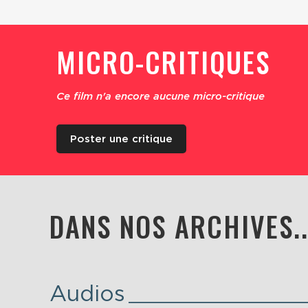
MICRO-CRITIQUES
Ce film n'a encore aucune micro-critique
Poster une critique
DANS NOS ARCHIVES..
Audios