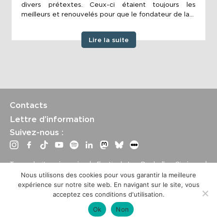
divers prétextes. Ceux-ci étaient toujours les
meilleurs et renouvelés pour que le fondateur de la...
Lire la suite
Contacts
Lettre d’information
Suivez-nous :
Tous droits réservés | Festival La Rochelle Cinéma |
International Film Festival –
Mentions légales
–
Conditions
Nous utilisons des cookies pour vous garantir la meilleure
générales de vente
expérience sur notre site web. En navigant sur le site, vous
Crédits site : Marine Breton, design ;
Etienne Delcambre
,
acceptez ces conditions d'utilisation.
développement et mise à jour
Ok
Non