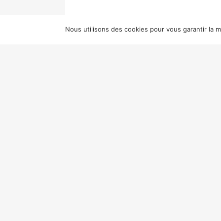
Nous utilisons des cookies pour vous garantir la me
TITRE ORIGINAL
THE MAN WHO K
BENNETT ET D.B. WYNDHAM LEWI
HITCHCOCK (PARAMOUNT)
SOURC
GÉLIN, CHRISTOPHER OLSEN, REG
En vacances au Maroc avec s
assassiné sous leurs yeux le
assassiner un homme politique
« Hitchcock réalise un
remak
Hall sur la musique de Bern
du dispositif meurtrier tel q