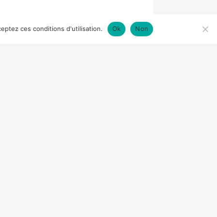
eptez ces conditions d'utilisation.
Ok
Non
APRÈS UNE HISTOIRE DE CHARLES
GE TOMASINI
PRODUCTION
ALFRED
E BANZIE, BERNARD MILES, DANIEL
ance d’un Français qui sera
informe d’un complot visant à
 Maroc. Le concert à l’Albert
s Day est le centre physique
e de l’orchestre, et se trouve