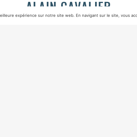
ALAIN CAVALIER
illeure expérience sur notre site web. En navigant sur le site, vous acc
France — 2005 — 1h37 — couleur
HOFF
MIXAGE
FLORENT LAVALLÉE
SOURCE
PYRAMIDE DISTRIBUTION
IN
LINE LAVAL, CHRISTIAN BOLTANSKI, DANIELLE BOUILHET, THÉRÈSE MAR
 ont été tournés en 1994, les dernières images datent de 20
ion. J’ai déjà tourné deux films autobiographiques.
Ce 
contre
en 1996. On n’y voyait pas mon visage. Cette fois-ci
 fait précise. »