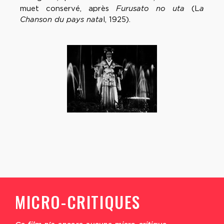
muet conservé, après
Furusato no uta
(L
a
Chanson du pays nata
l, 1925).
MICRO-CRITIQUES