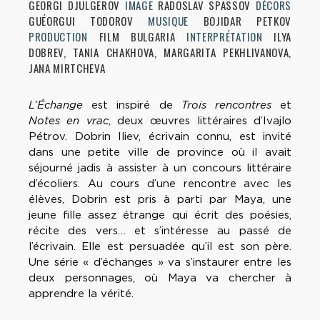
GEORGI DJULGEROV
IMAGE
RADOSLAV SPASSOV
DÉCORS
GUÉORGUI TODOROV
MUSIQUE
BOJIDAR PETKOV
PRODUCTION
FILM BULGARIA
INTERPRÉTATION
ILYA
DOBREV, TANIA CHAKHOVA, MARGARITA PEKHLIVANOVA,
JANA MIRTCHEVA
L’Échange
est inspiré de
Trois rencontres
et
Notes en vrac
, deux œuvres littéraires d’Ivajlo
Pétrov. Dobrin Iliev, écrivain connu, est invité
dans une petite ville de province où il avait
séjourné jadis à assister à un concours littéraire
d’écoliers. Au cours d’une rencontre avec les
élèves, Dobrin est pris à parti par Maya, une
jeune fille assez étrange qui écrit des poésies,
récite des vers… et s’intéresse au passé de
l’écrivain. Elle est persuadée qu’il est son père.
Une série « d’échanges » va s’instaurer entre les
deux personnages, où Maya va chercher à
apprendre la vérité.