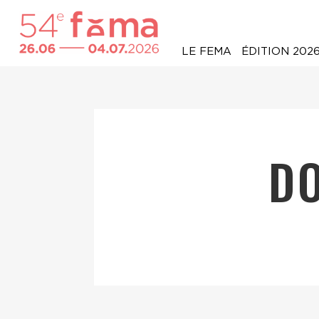
LE FEMA
ÉDITION 202
D