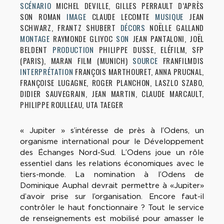
SCÉNARIO
MICHEL DEVILLE, GILLES PERRAULT D’APRÈS
SON ROMAN
IMAGE
CLAUDE LECOMTE
MUSIQUE
JEAN
SCHWARZ, FRANTZ SHUBERT
DÉCORS
NOËLLE GALLAND
MONTAGE
RAYMONDE GLIYOC
SON
JEAN PANTALONI, JOËL
BELDENT
PRODUCTION
PHILIPPE DUSSE, ELÉFILM, SFP
(PARIS), MARAN FILM (MUNICH)
SOURCE
FRANFILMDIS
INTERPRÉTATION
FRANÇOIS MARTHOURET, ANNA PRUCNAL,
FRANÇOISE LUGAGNE, ROGER PLANCHON, LASZLO SZABO,
DIDIER SAUVEGRAIN, JEAN MARTIN, CLAUDE MARCAULT,
PHILIPPE ROULLEAU, UTA TAEGER
« Jupiter » s’intéresse de près à l’Odens, un
organisme international pour le Développement
des Échanges Nord-Sud. L’Odens joue un rôle
essentiel dans les relations économiques avec le
tiers-monde. La nomination à l’Odens de
Dominique Auphal devrait permettre à «Jupiter»
d’avoir prise sur l’organisation. Encore faut-il
contrôler le haut fonctionnaire ? Tout le service
de renseignements est mobilisé pour amasser le