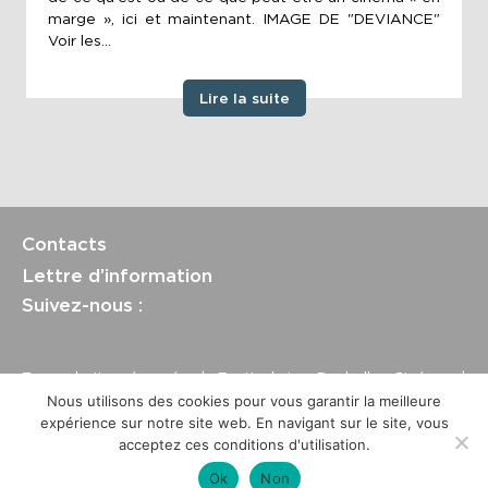
marge », ici et maintenant. IMAGE DE "DEVIANCE"
Voir les...
Lire la suite
Contacts
Lettre d’information
Suivez-nous :
Tous droits réservés | Festival La Rochelle Cinéma |
International Film Festival –
Mentions légales
–
Conditions
Nous utilisons des cookies pour vous garantir la meilleure
générales de vente
expérience sur notre site web. En navigant sur le site, vous
Crédits site : Marine Breton, design ;
Etienne Delcambre
,
acceptez ces conditions d'utilisation.
développement et mise à jour
Ok
Non