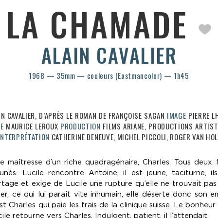
LA CHAMADE
ALAIN CAVALIER
1968 — 35mm — couleurs (Eastmancolor) — 1h45
IN CAVALIER, D’APRÈS LE ROMAN DE FRANÇOISE SAGAN
IMAGE
PIERRE 
UE
MAURICE LEROUX
PRODUCTION
FILMS ARIANE, PRODUCTIONS ARTIST
INTERPRÉTATION
CATHERINE DENEUVE, MICHEL PICCOLI, ROGER VAN HOL
une maîtresse d’un riche quadragénaire, Charles. Tous deux
unés. Lucile rencontre Antoine, il est jeune, taciturne, ils
tage et exige de Lucile une rupture qu’elle ne trouvait pas 
ler, ce qui lui paraît vite inhumain, elle déserte donc son em
st Charles qui paie les frais de la clinique suisse. Le bonheur 
ile retourne vers Charles. Indulgent, patient, il l’attendait.