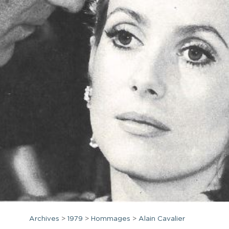
Archives
>
1979
>
Hommages
>
Alain Cavalier