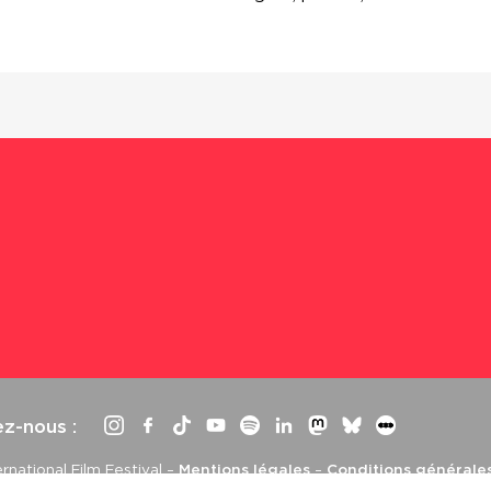
ez-nous :
rnational Film Festival –
Mentions légales
–
Conditions générale