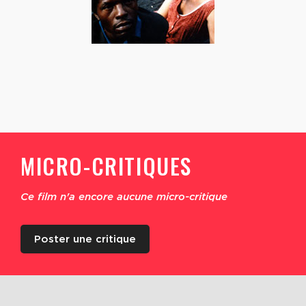
MICRO-CRITIQUES
Ce film n'a encore aucune micro-critique
Poster une critique