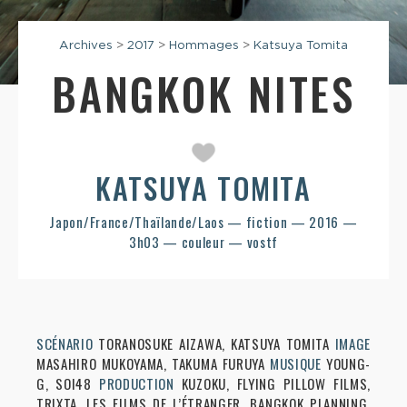
Archives
>
2017
>
Hommages
>
Katsuya Tomita
BANGKOK NITES
KATSUYA TOMITA
Japon/France/Thaïlande/Laos — fiction — 2016 —
3h03 — couleur — vostf
SCÉNARIO
TORANOSUKE AIZAWA, KATSUYA TOMITA
IMAGE
MASAHIRO MUKOYAMA, TAKUMA FURUYA
MUSIQUE
YOUNG-
G, SOI48
PRODUCTION
KUZOKU, FLYING PILLOW FILMS,
TRIXTA, LES FILMS DE L’ÉTRANGER, BANGKOK PLANNING,