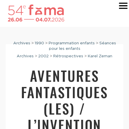
Archives
>
1990
>
Programmation enfants
>
Séances
pour les enfants
Archives
>
2002
>
Rétrospectives
>
Karel Zeman
AVENTURES
FANTASTIQUES
(LES) /
L’INVENTION