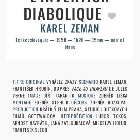
DIABOLIQUE
KAREL ZEMAN
Tchécoslovaquie — 1958 — 1h20 — 35mm — noir et
blanc
TITRE ORIGINAL
VYNÁLEZ ZKÁZY
SCÉNARIO
KAREL ZEMAN,
FRANTIŠEK HRUBÍN, D’APRÈS
FACE AU DRAPEAU
DE JULES
VERNE
IMAGE
JÍŘÍ TARANTÍK
MUSIQUE
ZDENĚK LIŠKA
MONTAGE
ZDENĚK STEHLÍK
DÉCORS
ZDENĚK ROZKOPAL
PRODUCTION
KRÁTK Ý FILM PRAHA, STUDIO LOUTKOVÝCH
FILMŮ GOTTWALDOV
INTERPRÉTATION
LUBOR TOKOS,
ARNOST NAVRÁTIL, JANA ZATLOUKALOVÁ, MILOSLAV HOLUB,
FRANTISEK SLÉGR