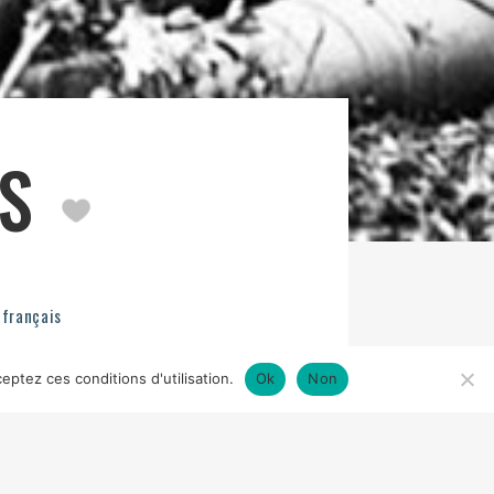
AS
français
eptez ces conditions d'utilisation.
Ok
Non
USIQUE
RUDOLF SAHLBERG, RÖDA
DU CNC
INTERPRÉTATION
EGIL EIDE,