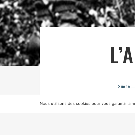
L’
Suède — 
Nous utilisons des cookies pour vous garantir la me
TITRE ORIGINAL
JUDASPENGAR
S
KVARNS ORKESTER
PRODUCTION
A
JOHN EKMAN, KAJA EIDE, STINA BE