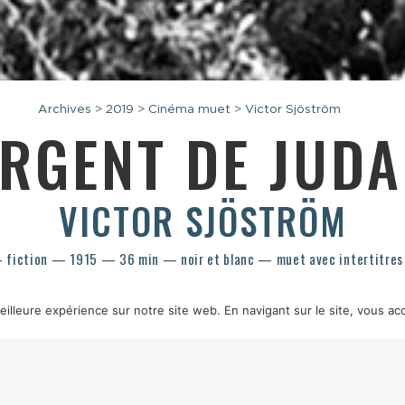
Archives
>
2019
>
Cinéma muet
>
Victor Sjöström
ARGENT DE JUD
VICTOR SJÖSTRÖM
fiction — 1915 — 36 min — noir et blanc — muet avec intertitres 
illeure expérience sur notre site web. En navigant sur le site, vous acc
CÉNARIO
AXEL FRISCHE
IMAGE
HENRIK JAENZON, JULIUS JAENZON
M
B SVENSKA BIOGRAFTEATERN
SOURCE
ARCHIVES FRANÇAISES DU FILM 
RG, GABRIEL ALW