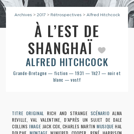
Archives
>
2017
>
Rétrospectives
>
Alfred Hitchcock
À L’EST DE
SHANGHAÏ
ALFRED HITCHCOCK
Grande-Bretagne — fiction — 1931 — 1h27 — noir et
blanc — vostf
TITRE ORIGINAL
RICH AND STRANGE
SCÉNARIO
ALMA
REVILLE, VAL VALENTINE, D’APRÈS UN SUJET DE DALE
COLLINS
IMAGE
JACK COX, CHARLES MARTIN
MUSIQUE
HAL
DOLPHE
MONTAGE
WINIFRED COOPER, RENÉ HARRISON