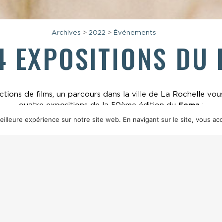
Archives
>
2022
>
Événements
4 EXPOSITIONS DU
tions de films, un parcours dans la ville de La Rochelle vous
quatre expositions de la 50ème édition du
Fema
:
illeure expérience sur notre site web. En navigant sur le site, vous acc
EXPOSITION ALAIN DELON
LE CINÉMA PORTUGAIS, UNE HISTOIRE EN AFFICHES
ES ICÔNES DU CINÉMA FRANÇAIS PAR PHILIPPE R. DOUM
50 ANS, 50 FAUTEUILS