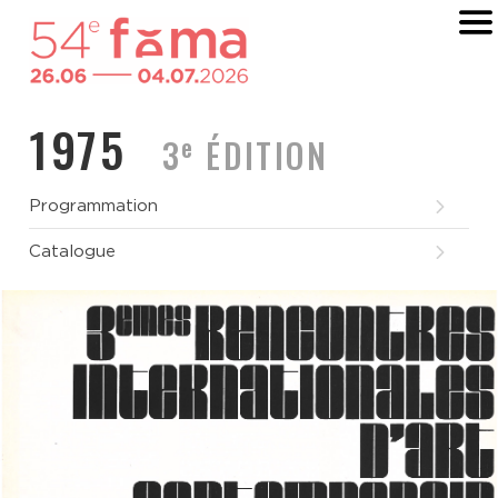
1975
e
3
ÉDITION
Programmation
Catalogue
— Hommages :
Manuel de Oliveira
,
Volker
Schlöndorff
— Six aspects du jeune cinéma portugais :
Six
Télécharger au format pdf
aspects du jeune cinéma portugais
— Cinq aspects du jeune cinéma français :
Cinq
aspects du jeune cinéma français
— D'une avant-garde japonaise à l'autre :
D'une
avant-garde japonaise à l'autre