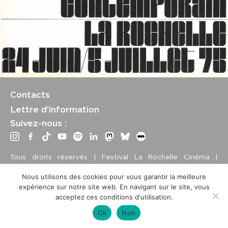
— Fascisme, néo-fascisme et mafia dans le cinéma
italien contemporain :
Fascisme, néo-fascisme et
mafia dans le cinéma italien contemporain
— Le Monde tel qu'il est :
Le Monde tel qu'il est
—
Carte blanche Jean-Louis Bory
Contacts
Textes :
Lettre d’information
Suivez-nous :
Manuel de Oliveira
, Propos recueillis en 1965
Jean-Louis Bory
, Jean-Louis Bory
Tous droits réservés | Festival La Rochelle Cinéma |
International Film Festival –
Mentions légales
–
Conditions
Nous utilisons des cookies pour vous garantir la meilleure
générales de vente
expérience sur notre site web. En navigant sur le site, vous
Crédits site : Marine Breton, design ;
Etienne Delcambre
,
acceptez ces conditions d'utilisation.
développement et mise à jour
Ok
Non