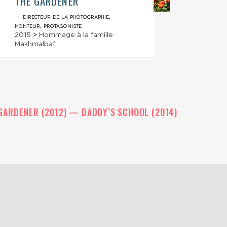
THE GARDENER
DADD
— directeur de la photographie,
— prot
monteur, protagoniste
2015
2015
>
Hommage à la famille
Makhm
Makhmalbaf
GARDENER (2012)
DADDY’S SCHOOL (2014)