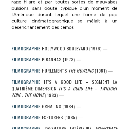
rage hilare et par toutes sortes de mauvaises
pulsions, sans doute typique d’un moment de
l’Amérique durant lequel une forme de pop
culture cinématographique se mêlait à un
désenchantement des temps.
FILMOGRAPHIE
HOLLYWOOD BOULEVARD (1976) —
FILMOGRAPHIE
PIRANHAS (1978) —
FILMOGRAPHIE
HURLEMENTS
THE HOWLING
(1981) —
FILMOGRAPHIE
IT’S A GOOD LIFE – SEGMENT LA
QUATRIÈME DIMENSION
IT’S A GOOD LIFE –
TWILIGHT
ZONE : THE MOVIE
(1983) —
FILMOGRAPHIE
GREMLINS (1984) —
FILMOGRAPHIE
EXPLORERS (1985) —
FILMOGRAPHIE
L’AVENTURE INTÉRIEURE
INNERSPACE