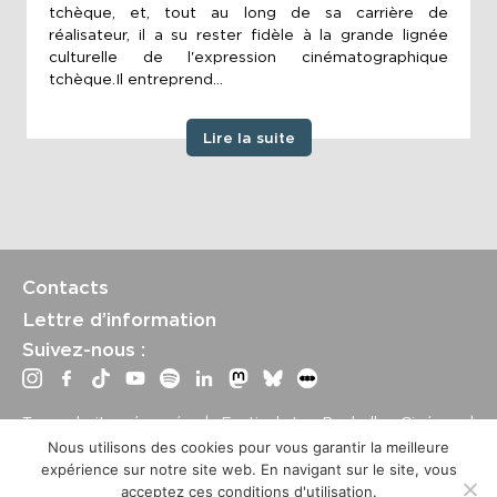
tchèque, et, tout au long de sa carrière de
réalisateur, il a su rester fidèle à la grande lignée
culturelle de l'expression cinématographique
tchèque.Il entreprend...
Lire la suite
Contacts
Lettre d’information
Suivez-nous :
Tous droits réservés | Festival La Rochelle Cinéma |
International Film Festival –
Mentions légales
–
Conditions
Nous utilisons des cookies pour vous garantir la meilleure
générales de vente
expérience sur notre site web. En navigant sur le site, vous
Crédits site : Marine Breton, design ;
Etienne Delcambre
,
acceptez ces conditions d'utilisation.