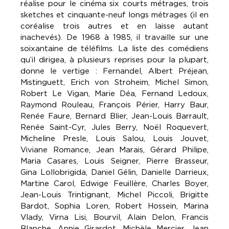
réalise pour le cinéma six courts métrages, trois
sketches et cinquante-neuf longs métrages (il en
coréalise trois autres et en laisse autant
inachevés). De 1968 à 1985, il travaille sur une
soixantaine de téléfilms. La liste des comédiens
qu’il dirigea, à plusieurs reprises pour la plupart,
donne le vertige : Fernandel, Albert Préjean,
Mistinguett, Erich von Stroheim, Michel Simon,
Robert Le Vigan, Marie Déa, Fernand Ledoux,
Raymond Rouleau, François Périer, Harry Baur,
Renée Faure, Bernard Blier, Jean-Louis Barrault,
Renée Saint-Cyr, Jules Berry, Noël Roquevert,
Micheline Presle, Louis Salou, Louis Jouvet,
Viviane Romance, Jean Marais, Gérard Philipe,
Maria Casares, Louis Seigner, Pierre Brasseur,
Gina Lollobrigida, Daniel Gélin, Danielle Darrieux,
Martine Carol, Edwige Feuillère, Charles Boyer,
Jean-Louis Trintignant, Michel Piccoli, Brigitte
Bardot, Sophia Loren, Robert Hossein, Marina
Vlady, Virna Lisi, Bourvil, Alain Delon, Francis
Blanche, Annie Girardot, Michèle Mercier, Jean