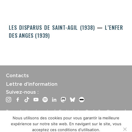
LES DISPARUS DE SAINT-AGIL (1938)
L’ENFER
DES ANGES (1939)
Contacts
Lettre d’information
Suivez-nous :
Tous droits réservés | Festival La Rochelle Cinéma |
International Film Festival –
Mentions légales
–
Conditions
Nous utilisons des cookies pour vous garantir la meilleure
générales de vente
expérience sur notre site web. En navigant sur le site, vous
Crédits site : Marine Breton, design ;
Etienne Delcambre
,
acceptez ces conditions d'utilisation.