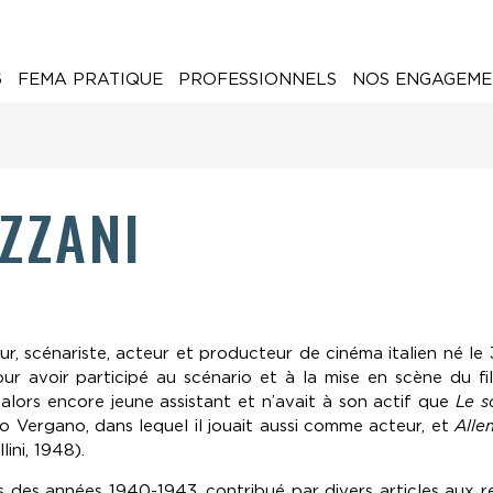
6
FEMA PRATIQUE
PROFESSIONNELS
NOS ENGAGEME
ZZANI
ur, scénariste, acteur et producteur de cinéma italien né le 3
ur avoir participé au scénario et à la mise en scène du f
it alors encore jeune assistant et n’avait à son actif que
Le s
o Vergano, dans lequel il jouait aussi comme acteur, et
Alle
ini, 1948).
rs des années 1940-1943, contribué par divers articles aux 