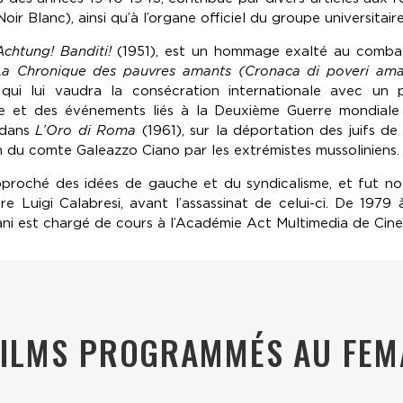
oir Blanc), ainsi qu’à l’organe officiel du groupe universitair
Achtung! Banditi!
(1951), est un hommage exalté au combat 
La Chronique des pauvres amants (Cronaca di poveri ama
qui lui vaudra la consécration internationale avec un 
ce et des événements liés à la Deuxième Guerre mondial
a dans
L’Oro di Roma
(1961), sur la déportation des juifs d
on du comte Galeazzo Ciano par les extrémistes mussoliniens.
 rapproché des idées de gauche et du syndicalisme, et fut n
re Luigi Calabresi, avant l’assassinat de celui-ci. De 1979 à
ani est chargé de cours à l’Académie Act Multimedia de Cine
FILMS PROGRAMMÉS AU FEM