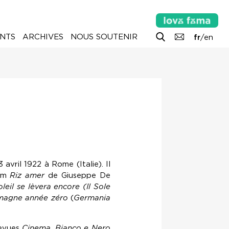
NTS
ARCHIVES
NOUS SOUTENIR
fr
/
en
 avril 1922 à Rome (Italie). Il
ilm
Riz amer
de Giuseppe De
oleil se lèvera encore (Il Sole
magne année zéro
(
Germania
revues
Cinema
,
Bianco e Nero