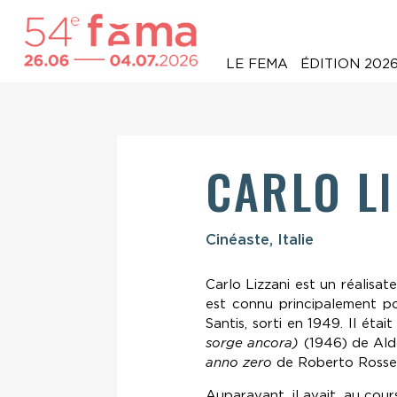
LE FEMA
ÉDITION 202
CARLO LI
Cinéaste, Italie
Carlo Lizzani est un réalisate
est connu principalement po
Santis, sorti en 1949. Il éta
sorge ancora)
(1946) de Ald
anno zero
de Roberto Rossell
Auparavant, il avait, au cou