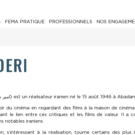
6
FEMA PRATIQUE
PROFESSIONNELS
NOS ENGAGEME
DERI
Amir Naderi (en persan : امیر نادری) est un réalisateur iranien né le 15 août 1946 à Abadan
r du cinéma en regardant des films à la maison de cinéma où 
sant le lien entre ces critiques et les films de valeur. Il 
s notables iraniens.
i, s’intéressant à la réalisation, tourne certains des plus