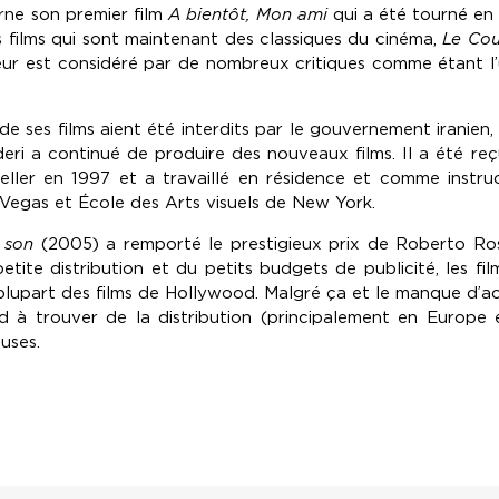
urne son premier film
A bientôt, Mon ami
qui a été tourné en 
s films qui sont maintenant des classiques du cinéma,
Le Cou
eur est considéré par de nombreux critiques comme étant l’un
e ses films aient été interdits par le gouvernement iranien, 
eri a continué de produire des nouveaux films. Il a été r
ller en 1997 et a travaillé en résidence et comme instruct
 Vegas et École des Arts visuels de New York.
 son
(2005) a remporté le prestigieux prix de Roberto Rosse
etite distribution et du petits budgets de publicité, les fi
plupart des films de Hollywood. Malgré ça et le manque d’ac
end à trouver de la distribution (principalement en Europe 
uses.