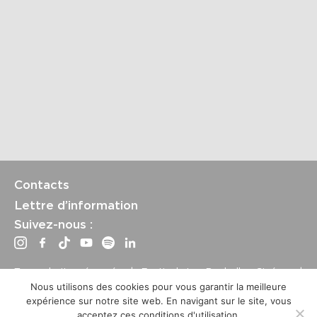
Contacts
Lettre d’information
Suivez-nous :
Tous droits réservés | Festival La Rochelle Cinéma |
International Film Festival –
Mentions légales
–
Conditions
Nous utilisons des cookies pour vous garantir la meilleure
générales de vente
expérience sur notre site web. En navigant sur le site, vous
Crédits site : Marine Breton, design ;
Etienne Delcambre
,
acceptez ces conditions d'utilisation.