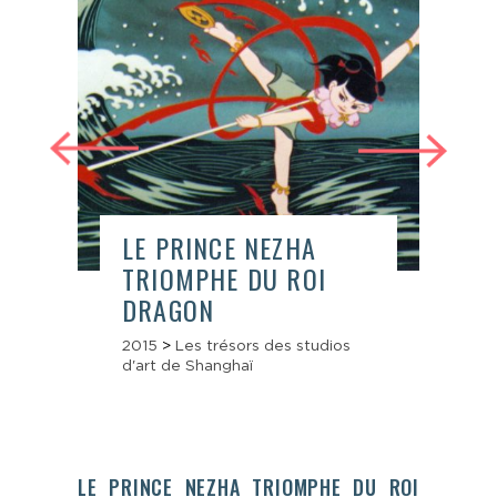
LE PRINCE NEZHA
SA
TRIOMPHE DU ROI
VA
DRAGON
os
201
d'ar
2015
>
Les trésors des studios
d'art de Shanghaï
LE PRINCE NEZHA TRIOMPHE DU ROI