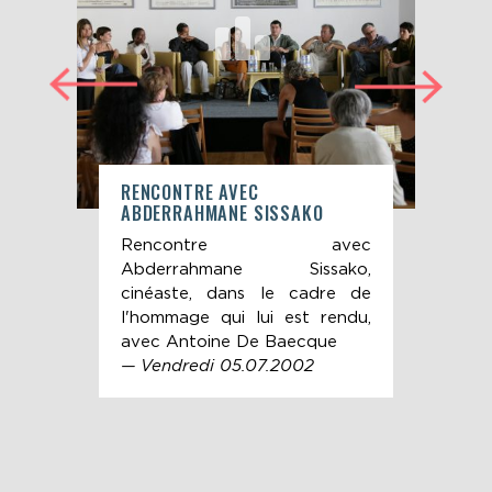
RENCONTRE AVEC
SER
ABDERRAHMANE SISSAKO
RET
Rencontre avec
20
ica
Abderrahmane Sissako,
Lo
ldine
cinéaste, dans le cadre de
Ret
s le
l'hommage qui lui est rendu,
Cha
que
avec Antoine De Baecque
du 
 la
— Vendredi 05.07.2002
la 
ulien
lig
par
LaC
19,
sive