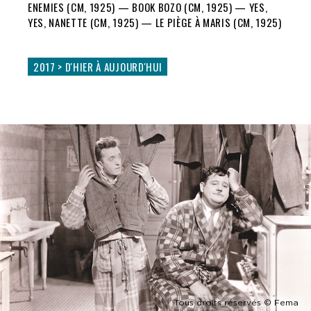
ENEMIES (CM,
1925
) — BOOK BOZO (CM, 1
925
) — YES,
YES, NANETTE (CM,
1925
) — LE PIÈGE À MARIS (CM,
1925
)
2017 > D'HIER À AUJOURD'HUI
Tous droits réservés © Fema