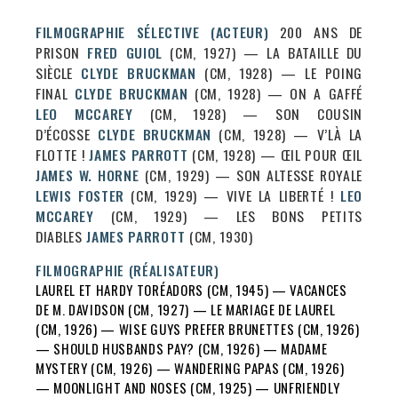
FILMOGRAPHIE SÉLECTIVE (ACTEUR)
200 ANS DE
PRISON
FRED GUIOL
(CM, 1927) — LA BATAILLE DU
SIÈCLE
CLYDE BRUCKMAN
(CM, 1928) — LE POING
FINAL
CLYDE BRUCKMAN
(CM, 1928) — ON A GAFFÉ
LEO MCCAREY
(CM, 1928) — SON COUSIN
D’ÉCOSSE
CLYDE BRUCKMAN
(CM, 1928) — V’LÀ LA
FLOTTE !
JAMES PARROTT
(CM, 1928) — ŒIL POUR ŒIL
JAMES W. HORNE
(CM, 1929) — SON ALTESSE ROYALE
LEWIS FOSTER
(CM, 1929) — VIVE LA LIBERTÉ !
LEO
MCCAREY
(CM, 1929) — LES BONS PETITS
DIABLES
JAMES PARROTT
(CM, 1930)
FILMOGRAPHIE (RÉALISATEUR)
LAUREL ET HARDY TORÉADORS (CM, 1945) — VACANCES
DE M. DAVIDSON (CM,
1927
) — LE MARIAGE DE LAUREL
(CM,
1926
) — WISE GUYS PREFER BRUNETTES (CM,
1926
)
— SHOULD HUSBANDS PAY? (CM,
1926
) — MADAME
MYSTERY (CM,
1926
) — WANDERING PAPAS (CM,
1926
)
— MOONLIGHT AND NOSES (CM,
1925
) — UNFRIENDLY