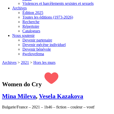
Violences et harcèlements sexistes et sexuels
Archives
Édition 2025
Toutes les éditions (1973-2026)
Recherche
Répertoire
Catalogues
Nous soutenir
Devenir partenaire
Devenir mécène individuel
Devenir bénévole
#welovefema
Archives
>
2021
>
Hors les murs
Women do Cry
Mina Mileva
,
Vesela Kazakova
Bulgarie/France – 2021 – 1h46 – fiction – couleur – vostf