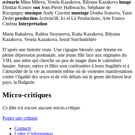
scénario
Mina Mileva, Vesela Kazakova, Bilyana Kazakova
image
Dimitar Kostov
son
Jean-Pierre Halbwachs, Stéphane de
Rocquigny
musique
Andy Cowton
montage
Donka Ivanova, Yann
Dedet
production
Activist38, Ici et Là Productions, Arte France
Cinéma
Interprétation
Maria Bakalova, Ralitsa Stoyanova, Katia Kazakova, Bilyana
Kazakova, Vesela Kazakova, Iossif Surchadzhiev
D’après une histoire vraie. Une cigogne blessée, une femme en
pleine dépression postnatale, une jeune fille face aux stigmates du
VIH, une mère qui cherche un peu de magie dans le calendrier
lunaire. Sœurs, mères et filles sont confrontées à leurs fragilités et à
l’absurdité de la vie au moment même où de violentes manifestations
contre l’égalité des sexes et de vifs débats sur le genre déchirent leur
pays, la Bulgarie.
Micro-critiques
Ce film n'a encore aucune micro-critique
Poster une critique
Contacts
Lettre d’information