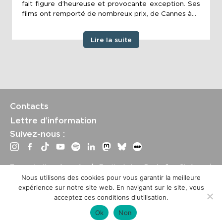
fait figure d’heureuse et provocante exception. Ses
films ont remporté de nombreux prix, de Cannes à...
Lire la suite
Contacts
Lettre d’information
Suivez-nous :
Tous droits réservés | Festival La Rochelle Cinéma |
International Film Festival –
Mentions légales
–
Conditions
Nous utilisons des cookies pour vous garantir la meilleure
générales de vente
expérience sur notre site web. En navigant sur le site, vous
Crédits site : Marine Breton, design ;
Etienne Delcambre
,
acceptez ces conditions d'utilisation.
développement et mise à jour
Ok
Non