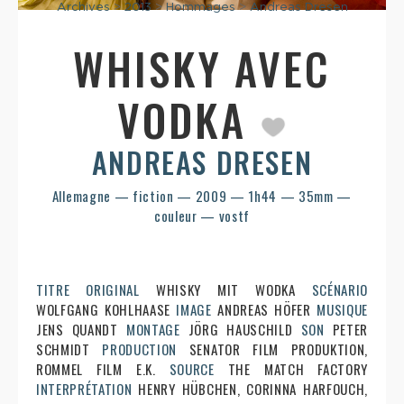
Archives
>
2013
>
Hommages
>
Andreas Dresen
WHISKY AVEC
VODKA
ANDREAS DRESEN
Allemagne — fiction — 2009 — 1h44 — 35mm —
couleur — vostf
TITRE ORIGINAL
WHISKY MIT WODKA
SCÉNARIO
WOLFGANG KOHLHAASE
IMAGE
ANDREAS HÖFER
MUSIQUE
JENS QUANDT
MONTAGE
JÖRG HAUSCHILD
SON
PETER
SCHMIDT
PRODUCTION
SENATOR FILM PRODUKTION,
ROMMEL FILM E.K.
SOURCE
THE MATCH FACTORY
INTERPRÉTATION
HENRY HÜBCHEN, CORINNA HARFOUCH,